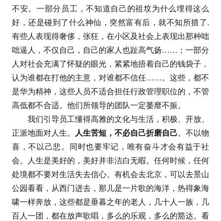
不安。一部分员工，不知道自己的祖坟为什么埋得这么
好，还是碰到了什么神仙，突然富有后，就不知所措了.
有些人表现得奢侈，张狂，在小区及社会上表现出那种咄
咄逼人，不仅自己，自己的家人也趾高气扬……；一部分
人对社会充满了怀疑的眼光，紧紧地捂着自己的钱袋子，
认为谁都在打他的主意，对谁都不信任……。这些，都不
是华为精神，这些人员不适合担任行政管理职位的，不管
高低都不合适。他们所领导的团队一定萎靡不振。
我们引导员工懂得高雅的文化与生活，积极、开放、
正派地面对人生。
人生苦短，不必自己折磨自己
。不以物
喜，不以己悲。同时也要牢记，唯有奋斗才会有益于社
会。人生是美好的，美好并非洁白无暇。任何时候，任何
处境都不要对生活失去信心。有机会去北京，可以去景山
公园看看，从西门进去，那儿是一片歌的海洋，热得象海
啸一样奔放，这些都是垂暮之年的老人，几十人一族，几
百人一团，都在放声歌唱，多么的乐观，多么的豁达。看