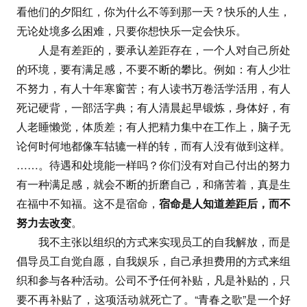
看他们的夕阳红，你为什么不等到那一天？快乐的人生，
无论处境多么困难，只要你想快乐一定会快乐。
人是有差距的，要承认差距存在，一个人对自己所处
的环境，要有满足感，不要不断的攀比。例如：有人少壮
不努力，有人十年寒窗苦；有人读书万卷活学活用，有人
死记硬背，一部活字典；有人清晨起早锻炼，身体好，有
人老睡懒觉，体质差；有人把精力集中在工作上，脑子无
论何时何地都像车轱辘一样的转，而有人没有做到这样。
……。待遇和处境能一样吗？你们没有对自己付出的努力
有一种满足感，就会不断的折磨自己，和痛苦着，真是生
在福中不知福。这不是宿命，
宿命是人知道差距后，而不
努力去改变
。
我不主张以组织的方式来实现员工的自我解放，而是
倡导员工自觉自愿，自我娱乐，自己承担费用的方式来组
织和参与各种活动。公司不予任何补贴，凡是补贴的，只
要不再补贴了，这项活动就死亡了。“青春之歌”是一个好