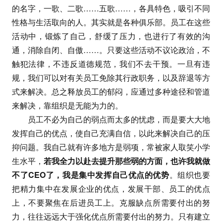
的名字，一歌、二歌……五歌……，各具特色，吸引不同
性格与生活取向的人。其实就是各种俱乐部。员工在这些
活动中，锻炼了自己，舒缓了压力，也进行了有效的沟
通，消除自闭、自傲……。只要这些活动不议论政治，不
触犯法律，不违反道德规范，我们不去干预。一旦有违
规，我们可以对有关员工免除其行政职务，以及辞退等方
式来解决。总之释放员工的郁闷，应通过多种途径和管道
来解决，靠组织是无能为力的。
员工不必为自己的弱点而太多的忧虑，而是要大大地
发挥自己的优点，使自己充满自信，以此来解决自己的压
抑问题。我自己就有许多地方是弱项，常被家人取笑小学
生水平，
若我全力以赴去提升那些弱的方面，也许我就做
不了CEO了，我是集中发挥自己优点的优势
。组织也要
把精力集中在发展企业的优点，发展干部、员工的优点
上，不要聚焦在后进员工上。克服缺点所需要付出的努
力，往往远远大于强化优点所需要付出的努力。只有建立