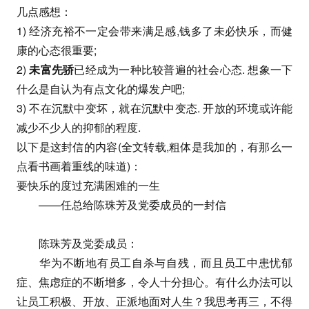
几点感想：
1) 经济充裕不一定会带来满足感,钱多了未必快乐，而健
康的心态很重要;
2)
未富先骄
已经成为一种比较普遍的社会心态. 想象一下
什么是自认为有点文化的爆发户吧;
3) 不在沉默中变坏，就在沉默中变态. 开放的环境或许能
减少不少人的抑郁的程度.
以下是这封信的内容(全文转载,粗体是我加的，有那么一
点看书画着重线的味道)：
要快乐的度过充满困难的一生
——任总给陈珠芳及党委成员的一封信
陈珠芳及党委成员：
华为不断地有员工自杀与自残，而且员工中患忧郁
症、焦虑症的不断增多，令人十分担心。有什么办法可以
让员工积极、开放、正派地面对人生？我思考再三，不得