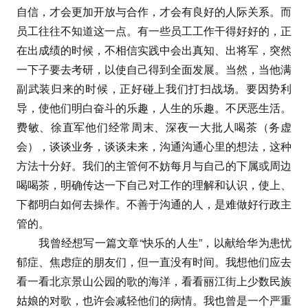
自信，才会更加开放与合作，才会有良好的人际关系。而
员工往往不知道这一点。有一些员工工作干得好好的，正
在出成绩的时候，不相信实践中会出真知、出将军，突然
一下子要去考研，以使自己得到全面发展。当然，当他满
副武装归来的时候，正好碰上我们打扫战场。要因势利
导，使他们明白奋斗的乐趣，人生的乐趣。不厌恶生活。
费敏、徐直军他们经常周末、深夜一大批人喝茶（务虚
会），谈谈业务，谈谈未来，沟通沟通心里的想法，这种
方法十分好。我们的主管何不妨每月与自己的下属或周边
喝喝茶，明确传达一下自己对工作的理解和认识，使上、
下都明白如何去操作。不善于沟通的人，是难做好行政主
管的。
我曾经想写一篇文章“快乐的人生”，以献给华为患忧
郁症、焦虑症的朋友们，但一直没有时间。我想他们应去
看一看北京景山公园的歌的海洋，看看丽江街上少数民族
姑娘的对歌，也许会减轻他们的病情。我也曾是一个严重