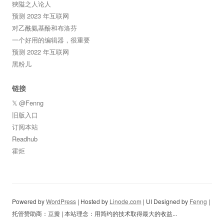
狹隘之人论人
预测 2023 年互联网
对乙酰氨基酚和布洛芬
一个好用的编辑器，很重要
预测 2022 年互联网
黑粉儿
链接
𝕏 @Fenng
旧版入口
订阅本站
Readhub
霍炬
Powered by
WordPress
| Hosted by
Linode.com
| UI Designed by
Fenng
|
托管赞助商：
豆瓣
| 本站理念：用简约的技术取得最大的收益...