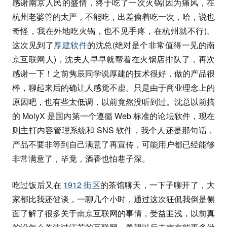
感谢南京人民的盛情，终于吃了一次火锅(因为痛风，在
杭州老婆管的太严，不能吃，出差偷着吃一次，哈，说也
奇怪，我在外地吃火锅，也不见手疼，在杭州就不行)。
这次见到了
厚建软件
的沈总(绝对是个非常值得一见的南
京互联网人)，沈夫人早早就帮着在火锅店排队了，再次
感谢一下！之前隽辰同学说厚建的技术很好，做的产品很
棒，聊起来后的确让人感觉不虚。只是由于商业理念上的
原因吧，也有些太低调，以前竟然没听到过。沈总以前搞
的 MolyX 是国内第一个遵循 Web 标准的论坛软件，现在
则主打内容管理系统和 SNS 软件，我个人还是那句话，
产品不要非等到自己满意了再宣传，可能用户都已经能够
非常满意了，毕竟，酒香也怕巷子深。
吃过饭后又在
1912 街区
的茶馆聊天，一下子聊开了，大
家都比我还健谈，一聊几个小时，通过这次狂侃我倒是侧
面了解了很多关于南京互联网的事情，受益匪浅，以前真