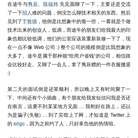
在途牛与
隽辰
、
陈福炜
先见面聊了一下，主要还是交流
了一下
招人
难的问题，倒没怎么聊技术相关的东西。然后
见到了
于敦德
，他倒是比想象中的瘦一些，一看就是个做
技术出来的创业人，低调，而途牛的朋友们给我最大的印
象也都比较低调，他们的公室应该装重新装修一下了，现
在一点不像 Web 公司 :) 整个公司的规模倒是比我想象的
大多了。途牛是属于那种能”给用户省钱”的公司，相信路
会比较好走。又聊了一会儿，拿了隽辰赠的一件衣服撤退
:)
第二天的面试倒是还算顺利，所以晚上又有时间聚了一
下。中间还有个小插曲，有个朋友给我发短信问我是否还
在南京，说要不到某某地方见面 … 我刚好在路上，还以
为是骗子(失敬) … 到了宾馆上了网，才知道是 Twitter 上
的
erigo
，因为之前约了人，只好辜负他的热情啦。