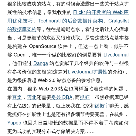
很多比较成功的站点，有的时候会透露出一些关于站点扩
展性的技术信息，像我收集的
Flickr 的开发者的 Web 应
用优化技巧
、
Technorati 的后台数据库架构
、
Craigslist
的数据库架构
等，往往是蜻蜓点水，看过之后让人心痒难
当，可是更细节的东西又很难获取。尽管这些站点基本都
是构建在 OpenSource 软件上，但这一点上看，似乎不
够 Open ，唯一一个做的比较好的倒是要算
LiveJournal
，他们通过
Danga
站点贡献了几个经典的软件与一些很
有参考价值的文档(如这篇对
LiveJournal扩展性
的介绍)，
是为很多后起 Web 2.0 站点必备的参考信息。
在国内，很多 Web 2.0 站点也同样面临着这样的问题，
象
豆瓣
，
阿北
还需要
身兼
DBA
, 而
抓虾
，虽然数据库已经
有上亿级别的记录量，就上次我在北京和
谌振宇
聊天，感
觉抓虾在扩展性上也是还有很多细节需要完善，在杭州，
Yupoo
也因为日益增长的数据量而不得不着手考虑如何
更为成功的实现分布式存储解决方案……