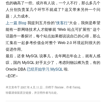
也的确高了一些。或许有人说，一个人不行，那么多几个
人分别负责某几个环节不就成了? 这又带来另外一个问
题：人力成本。
上一篇 Blog
我提到五月份的”
侠客行
“大会，我倒是希望
能有一群网络技术人才能够就 “Web 站点可扩展性” 这个
话题作一番探讨，每个站点如果都说说自己的心得，那么
汇集在一起参考价值会对整个 Web 2.0 环境起到很大的
促进作用。
最后，还拿 MySQL 说事儿，去年网志年会上，就有人感
叹，国内 MySQL 好手太少了，考虑到物以稀为贵，有的
Oracle
DBA
已经开始学习 MySQL
啦.
–
EOF
–
本文发布于
2007 年 4 月 11 日
，归档于
Review
，作者
Fenng
。
转载请保留原文链接，并注明作者与出处。