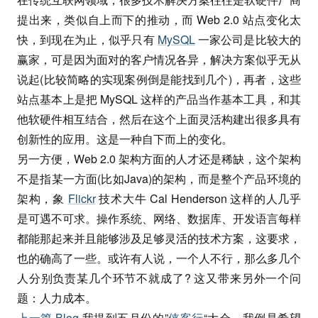
提出来，类似自上而下的推动，而 Web 2.0 站点变化太
快，到现在为止，似乎只有
MySQL
一家公司是比较大的
赢家，可是因为面对的客户情况各异，解决方案似乎无从
说起(比较简略的实现案例倒是能找到几个)，再者，这些
站点基本上是把 MySQL 这样的产品当作基本工具，和其
他软硬件相互结合，然后在这个上面灵活构建出很多具有
创新性的应用。这是一种自下而上的变化。
另一方便，Web 2.0 架构方面的人才还是稀缺，这个架构
不是指某一方面(比如Java)的架构，而是整个产品环境的
架构，象
Flickr
技术大牛 Cal Henderson 这样的人几乎
是可遇不可求。操作系统、网络、数据库、开发语言每样
都能那起来并且能够涉及足够灵活的技术方案，这要求，
也的确高了一些。或许有人说，一个人不行，那么多几个
人分别负责某几个环节不就成了? 这又带来另外一个问
题：人力成本。
上一篇 Blog
我提到五月份的”
侠客行
“大会，我倒是希望