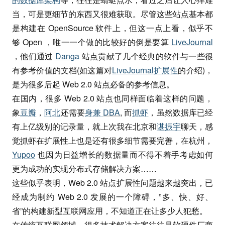
当，可是更细节的东西又很难获取。尽管这些站点基本都
是构建在 OpenSource 软件上，但这一点上看，似乎不
够 Open ，唯一一个做的比较好的倒是要算
LiveJournal
，他们通过
Danga
站点贡献了几个经典的软件与一些很
有参考价值的文档(如这篇对
LiveJournal扩展性
的介绍)，
是为很多后起 Web 2.0 站点必备的参考信息。
在国内，很多 Web 2.0 站点也同样面临着这样的问题，
象
豆瓣
，
阿北
还需要
身兼
DBA
, 而
抓虾
，虽然数据库已经
有上亿级别的记录量，就上次我在北京和
谌振宇
聊天，感
觉抓虾在扩展性上也是还有很多细节需要完善，在杭州，
Yupoo
也因为日益增长的数据量而不得不着手考虑如何
更为成功的实现分布式存储解决方案……
这些似乎表明，Web 2.0 站点扩展性问题越来越突出，已
经成为制约 Web 2.0 发展的一个障碍，”多、快、好、
省”的构建新型互联网应用，不知道正在让多少人犯愁。
在传统互联网领域，很多技术解决方案往往是软硬件厂商