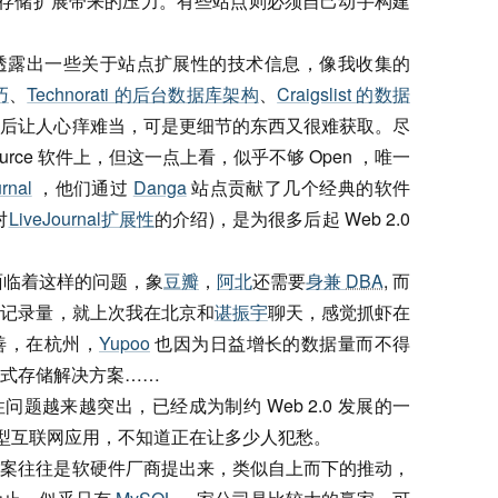
存储扩展带来的压力。有些站点则必须自己动手构建
透露出一些关于站点扩展性的技术信息，像我收集的
巧
、
Technorati 的后台数据库架构
、
Craigslist 的数据
之后让人心痒难当，可是更细节的东西又很难获取。尽
urce 软件上，但这一点上看，似乎不够 Open ，唯一
rnal
，他们通过
Danga
站点贡献了几个经典的软件
对
LiveJournal扩展性
的介绍)，是为很多后起 Web 2.0
样面临着这样的问题，象
豆瓣
，
阿北
还需要
身兼
DBA
, 而
的记录量，就上次我在北京和
谌振宇
聊天，感觉抓虾在
善，在杭州，
Yupoo
也因为日益增长的数据量而不得
式存储解决方案……
性问题越来越突出，已经成为制约 Web 2.0 发展的一
新型互联网应用，不知道正在让多少人犯愁。
方案往往是软硬件厂商提出来，类似自上而下的推动，