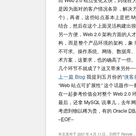
而 Web 2.0 站点变化太快，到现
是因为面对的客户情况各异，解决
个)，再者，这些站点基本上是把 M
结合，然后在这个上面灵活构建出很
另一方便，Web 2.0 架构方面的
构，而是整个产品环境的架构，象
不可求。操作系统、网络、数据库
术方案，这要求，也的确高了一些
几个环节不就成了? 这又带来另外
上一篇 Blog
我提到五月份的”
侠客
“Web 站点可扩展性” 这个话题
在一起参考价值会对整个 Web 2.
最后，还拿 MySQL 说事儿，去年
考虑到物以稀为贵，有的 Oracle
DB
–
EOF
–
本文发布于
2007 年 4 月 11 日
，归档于
Review