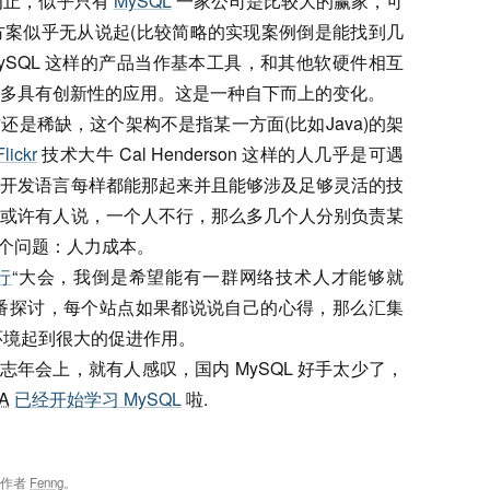
在为止，似乎只有
MySQL
一家公司是比较大的赢家，可
方案似乎无从说起(比较简略的实现案例倒是能找到几
ySQL 这样的产品当作基本工具，和其他软硬件相互
多具有创新性的应用。这是一种自下而上的变化。
人才还是稀缺，这个架构不是指某一方面(比如Java)的架
Flickr
技术大牛 Cal Henderson 这样的人几乎是可遇
、开发语言每样都能那起来并且能够涉及足够灵活的技
。或许有人说，一个人不行，那么多几个人分别负责某
一个问题：人力成本。
行
“大会，我倒是希望能有一群网络技术人才能够就
作一番探讨，每个站点如果都说说自己的心得，那么汇集
0 环境起到很大的促进作用。
网志年会上，就有人感叹，国内 MySQL 好手太少了，
A
已经开始学习 MySQL
啦.
，作者
Fenng
。