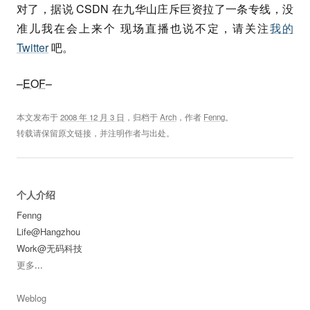
对了，据说 CSDN 在九华山庄斥巨资拉了一条专线，没
准儿我在会上来个 现场直播也说不定，请关注
我的
Twitter
吧。
–
EOF
–
本文发布于
2008 年 12 月 3 日
，归档于
Arch
，作者
Fenng
。
转载请保留原文链接，并注明作者与出处。
个人介绍
Fenng
Life@Hangzhou
Work@无码科技
更多
...
Weblog