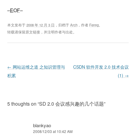
–
EOF
–
本文发布于
2008 年 12 月 3 日
，归档于
Arch
，作者
Fenng
。
转载请保留原文链接，并注明作者与出处。
Post navigation
←
网站运维之道 之知识管理与
CSDN 软件开发 2.0 技术会议
积累
(1)
→
5 thoughts on “
SD 2.0 会议感兴趣的几个话题
”
blankyao
2008/12/03 at 10:42 AM