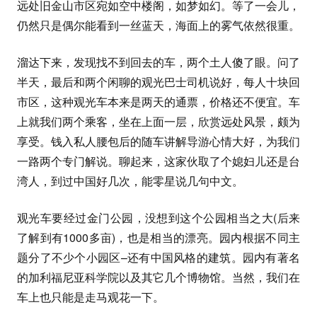
远处旧金山市区宛如空中楼阁，如梦如幻。等了一会儿，
仍然只是偶尔能看到一丝蓝天，海面上的雾气依然很重。
溜达下来，发现找不到回去的车，两个土人傻了眼。问了
半天，最后和两个闲聊的观光巴士司机说好，每人十块回
市区，这种观光车本来是两天的通票，价格还不便宜。车
上就我们两个乘客，坐在上面一层，欣赏远处风景，颇为
享受。钱入私人腰包后的随车讲解导游心情大好，为我们
一路两个专门解说。聊起来，这家伙取了个媳妇儿还是台
湾人，到过中国好几次，能零星说几句中文。
观光车要经过金门公园，没想到这个公园相当之大(后来
了解到有1000多亩)，也是相当的漂亮。园内根据不同主
题分了不少个小园区–还有中国风格的建筑。园内有著名
的加利福尼亚科学院以及其它几个博物馆。当然，我们在
车上也只能是走马观花一下。