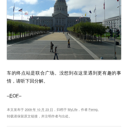
车的终点站是联合广场。没想到在这里遇到更有趣的事
情，请听下回分解。
–
EOF
–
本文发布于
2009 年 10 月 23 日
，归档于
MyLife
，作者
Fenng
。
转载请保留原文链接，并注明作者与出处。