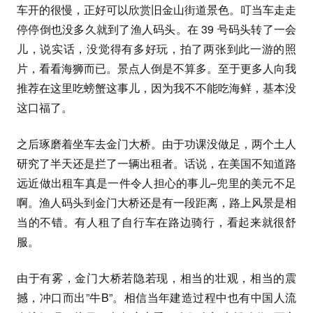
车开的很慢，正好可以欣赏旧金山街道景色。叮当车走走
停停倒也没多久就到了渔人码头。在 39 号码头转了一会
儿，说实话，没觉得有多好玩，拍了两张到此一游的照
片，看看海狮而已。景点人倒是不算多。至于更多人向我
推荐在这里吃螃蟹这事儿，因为我不不能吃海鲜，基本没
这口福了。
之后琢磨着坐车去金门大桥。由于功课没做足，两个土人
研究了半天还是拦了一辆出租者。话说，在美国不知道路
远近做出租车真是一件令人担心的事儿–兜里的美元不足
啊。渔人码头到金门大桥还是有一段距离，路上风景是相
当的不错。有人租了自行车在路边骑行，看起来就很舒
服。
由于有雾，金门大桥若隐若现，相当的壮观，相当的震
撼，冲口而出”牛B”。相信当年建造过程中也有中国人流