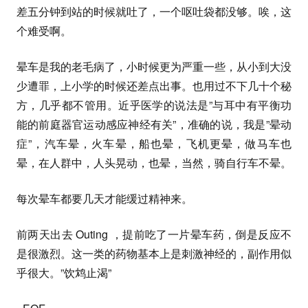
差五分钟到站的时候就吐了，一个呕吐袋都没够。唉，这
个难受啊。
晕车是我的老毛病了，小时候更为严重一些，从小到大没
少遭罪，上小学的时候还差点出事。也用过不下几十个秘
方，几乎都不管用。近乎医学的说法是”与耳中有平衡功
能的前庭器官运动感应神经有关”，准确的说，我是”晕动
症”，汽车晕，火车晕，船也晕，飞机更晕，做马车也
晕，在人群中，人头晃动，也晕，当然，骑自行车不晕。
每次晕车都要几天才能缓过精神来。
前两天出去 Outing ，提前吃了一片晕车药，倒是反应不
是很激烈。这一类的药物基本上是刺激神经的，副作用似
乎很大。”饮鸩止渴”