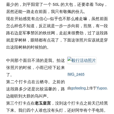
最少的，刘平阳背了一个 50L 的大包，还要牵着 Toby，
居然还能一路走在前面，我只有敬佩的份儿。
现在开始感觉有点信心–似乎也不那么难走嘛，虽然前面
怎么样也不知道，反正就是一步一步向前，煎熬，有一段
路右边是军事禁区的铁丝网，走起来很费劲，过了这段路
就是穿树林，眼睛都有点花了，下面这张照片应该就是穿
出这段树林的时候拍的。
中间那个面目不清的是我。拍这
张照片的时候，小雨已经下起来
IMG_2465
了。
第二个打卡点在云栖寺。之前的
由
gofeeling
上传于
Yupoo
.
这段路多少还是比较温馨的，路
边能听到大群的鸟叫声。
第三个打卡点在
老玉皇宫
，没到这个打卡点之前天已经黑
下来。我们四个人谁也没有头灯，还好阿华有个手电筒。