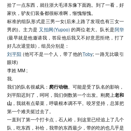
拾了一点东西，就往浙大毛泽东像下面跑。到了一看，好
家伙，驴友们装备都很标准啊，惭愧惭愧。
标准的组队形式是三男一女(后来上路了发现也有三女一
男的)。主力是
又拍网(Yupoo)
的两位老大。队长是
阿华
(最早就是他邀请我，答应他后我又不好意思拒绝，打了
好几次退堂鼓)，组员分别是：
刘平阳
(他可不是一个人，带了他的
Toby
; 一路无比吸引
眼球)
李姓 MM ;
我.
我们的队名很威风：
爬行动物
。可能是受了队名的影响，
刘平阳迟到了，呵呵，我们倒数第一个出发。刚爬上
老和
山
，我就有点晕菜，呼吸根本调不平。咬牙坚持，总算把
第一个难关挺过去了。
一直到了第一个打卡点，石人岭，到这里已经追上了几个
队，吃东西，补给，我带的东西最少，带的吃的也几乎是