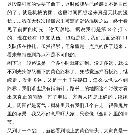
这段路可真的快要了命了，这时候腿早已经感觉不是自己
的了，就是机械的挪，这段时间回想起来真是无比的漫
长……我在无数次憧憬家里被窝的舒适温暖之后，终于看
见了前面的灯光，谢天谢地。据说我们是第 8 个打卡
的。现在还有 19 支队伍。也就是说，我们后面还有 11
支队伍在挣扎。虽然很累，但希望是一点点的多了起来，
看来坚持走到终点不是不可能的。
剩下这一段路说是一个多小时就能走到。没走多远，就找
不到先头部队画下的黄色路标了。凭感觉选择石板路，继
续走，没走多远，又是一个 T 字路口，怎么找也找不到
路标，我们谁也没有指南针，路书上的地图这个时候才看
出来真正的简陋。打了电话，方向大约是正确的，继续
走。周围都是雾气，树林里只有我们几个在走，很像鬼片
里的场景，我又不好意思吓大家，只说像《金刚》里的情
节。
又到了一个岔口，赫然看到地上的黄色箭头，大家真是一