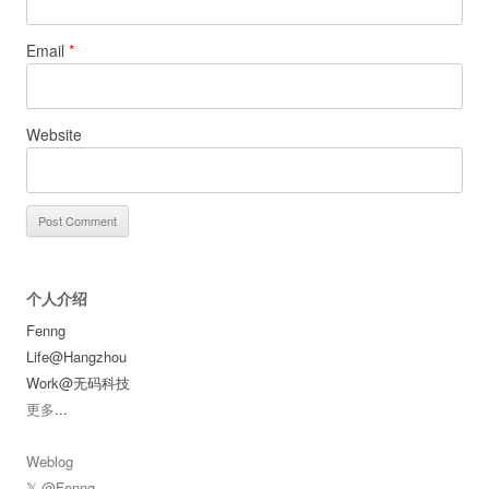
Email
*
Website
个人介绍
Fenng
Life@Hangzhou
Work@无码科技
更多
...
Weblog
𝕏 @Fenng