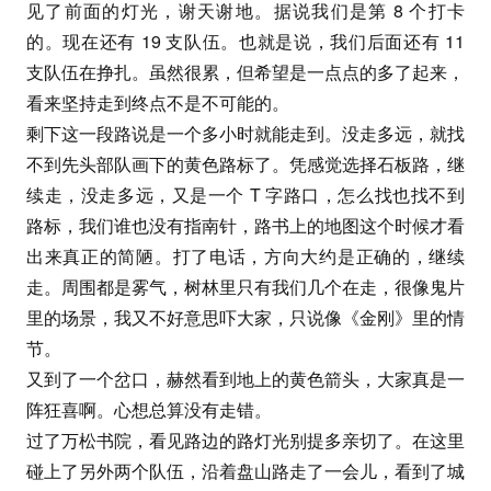
见了前面的灯光，谢天谢地。据说我们是第 8 个打卡
的。现在还有 19 支队伍。也就是说，我们后面还有 11
支队伍在挣扎。虽然很累，但希望是一点点的多了起来，
看来坚持走到终点不是不可能的。
剩下这一段路说是一个多小时就能走到。没走多远，就找
不到先头部队画下的黄色路标了。凭感觉选择石板路，继
续走，没走多远，又是一个 T 字路口，怎么找也找不到
路标，我们谁也没有指南针，路书上的地图这个时候才看
出来真正的简陋。打了电话，方向大约是正确的，继续
走。周围都是雾气，树林里只有我们几个在走，很像鬼片
里的场景，我又不好意思吓大家，只说像《金刚》里的情
节。
又到了一个岔口，赫然看到地上的黄色箭头，大家真是一
阵狂喜啊。心想总算没有走错。
过了万松书院，看见路边的路灯光别提多亲切了。在这里
碰上了另外两个队伍，沿着盘山路走了一会儿，看到了城