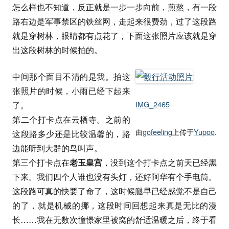
怎么样也不知道，反正就是一步一步向前，煎熬，有一段
路右边是军事禁区的铁丝网，走起来很费劲，过了这段路
就是穿树林，眼睛都有点花了，下面这张照片应该就是穿
出这段树林的时候拍的。
中间那个面目不清的是我。拍这
张照片的时候，小雨已经下起来
IMG_2465
了。
第二个打卡点在云栖寺。之前的
由
gofeeling
上传于
Yupoo
.
这段路多少还是比较温馨的，路
边能听到大群的鸟叫声。
第三个打卡点在
老玉皇宫
，没到这个打卡点之前天已经黑
下来。我们四个人谁也没有头灯，还好阿华有个手电筒。
这段路可真的快要了命了，这时候腿早已经感觉不是自己
的了，就是机械的挪，这段时间回想起来真是无比的漫
长……我在无数次憧憬家里被窝的舒适温暖之后，终于看