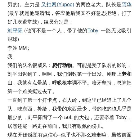
男的)。主力是
又拍网(Yupoo)
的两位老大。队长是
阿华
(最早就是他邀请我，答应他后我又不好意思拒绝，打了
好几次退堂鼓)，组员分别是：
刘平阳
(他可不是一个人，带了他的
Toby
; 一路无比吸引
眼球)
李姓 MM ;
我.
我们的队名很威风：
爬行动物
。可能是受了队名的影响，
刘平阳迟到了，呵呵，我们倒数第一个出发。刚爬上
老和
山
，我就有点晕菜，呼吸根本调不平。咬牙坚持，总算把
第一个难关挺过去了。
一直到了第一个打卡点，石人岭，到这里已经追上了几个
队，吃东西，补给，我带的东西最少，带的吃的也几乎是
最少的，刘平阳背了一个 50L 的大包，还要牵着 Toby，
居然还能一路走在前面，我只有敬佩的份儿。
现在开始感觉有点信心–似乎也不那么难走嘛，虽然前面