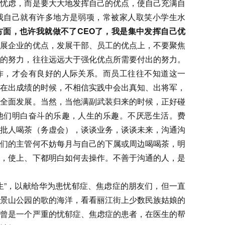
虑，而是要大大地发挥自己的优点，使自己充满自
我自己就有许多地方是弱项，常被家人取笑小学生水
方面，也许我就做不了CEO了，我是集中发挥自己优
发展企业的优点，发展干部、员工的优点上，不要聚焦
出的努力，往往远远大于强化优点所需要付出的努力。
作，才会有良好的人际关系。而员工往往不知道这一
正在出成绩的时候，不相信实践中会出真知、出将军，
到全面发展。当然，当他满副武装归来的时候，正好碰
他们明白奋斗的乐趣，人生的乐趣。不厌恶生活。费
大批人喝茶（务虚会），谈谈业务，谈谈未来，沟通沟
我们的主管何不妨每月与自己的下属或周边喝喝茶，明
识，使上、下都明白如何去操作。不善于沟通的人，是
”，以献给华为患忧郁症、焦虑症的朋友们，但一直
京景山公园的歌的海洋，看看丽江街上少数民族姑娘的
也曾是一个严重的忧郁症、焦虑症的患者，在医生的帮