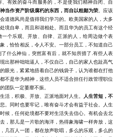
作、有效的奋斗而服务的，不是使我们精神自闭、自
精神当作资产阶级腐朽的东西，而自以粗鄙为荣
。应该
社会道德风尚是值得我们学习的。欧美国家的人，大多
的处境自卑，而且和谐相处。而且华为的员工有这个经
做一个乐观、开放、自律、正派的人，给周边做个表
现象，恰恰相反，令人不安。一部分员工，不知道自己
到了什么神仙，突然富有后，就不知所措了.有些人表
表现出那种咄咄逼人，不仅自己，自己的家人也趾高气
疑的眼光，紧紧地捂着自己的钱袋子，认为谁都在打他
，都不是华为精神，这些人员不适合担任行政管理职位
的团队一定萎靡不振。
活，积极、开放、正派地面对人生。
人生苦短，不
己悲。同时也要牢记，唯有奋斗才会有益于社会。人生
何时候，任何处境都不要对生活失去信心。有机会去北
进去，那儿是一片歌的海洋，热得象海啸一样奔放，这
族，几百人一团，都在放声歌唱，多么的乐观，多么的