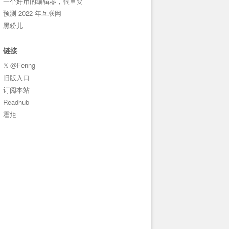
一个好用的编辑器，很重要
预测 2022 年互联网
黑粉儿
链接
𝕏 @Fenng
旧版入口
订阅本站
Readhub
霍炬