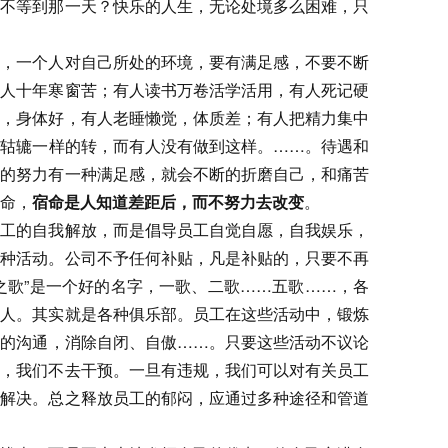
么不等到那一天？快乐的人生，无论处境多么困难，只
一个人对自己所处的环境，要有满足感，不要不断
有人十年寒窗苦；有人读书万卷活学活用，有人死记硬
炼，身体好，有人老睡懒觉，体质差；有人把精力集中
车轱辘一样的转，而有人没有做到这样。……。待遇和
出的努力有一种满足感，就会不断的折磨自己，和痛苦
命，
宿命是人知道差距后，而不努力去改变
。
的自我解放，而是倡导员工自觉自愿，自我娱乐，
各种活动。公司不予任何补贴，凡是补贴的，只要不再
之歌”是一个好的名字，一歌、二歌……五歌……，各
的人。其实就是各种俱乐部。员工在这些活动中，锻炼
效的沟通，消除自闭、自傲……。只要这些活动不议论
范，我们不去干预。一旦有违规，我们可以对有关员工
来解决。总之释放员工的郁闷，应通过多种途径和管道