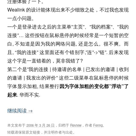
注册体验了一下。
Wealink 的设计能体现出来不少细致之处，不过我也发现
一点小问题。
一个是登录进去之后的主菜单”主页”、”我的档案”、”我的
连接”… 这些按钮在鼠标悬停的时候经常是一个短暂的空
白, 不知道是因为我的网络问题, 还是怎么。很不爽。而
且, “我的连接” 这里面还有个错别字,”连”->”链”. 后来发现
这个字是一直错着的，莫非我错了?
第二个是”我的连接 | 待邀请的名单 | 已发出的邀请 | 收到
的邀请 | 我发出的评价” 这些二级菜单在鼠标悬停的时候
字体显示加粗, 结果整行
因为字体加粗的变化都”浮动”了
起来
. 华而不实.
继续阅读
→
本文发布于
2006 年 3 月 26 日
，归档于
Review
，作者
Fenng
。
转载请保留原文链接，并注明作者与出处。