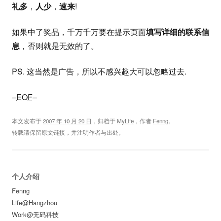
礼多
，
人少
，
速来
!
如果中了奖品，千万千万要在提示页面
填写详细的联系信
息
，否则就是无效的了。
PS. 这当然是广告，所以不感兴趣大可以忽略过去.
–
EOF
–
本文发布于
2007 年 10 月 20 日
，归档于
MyLife
，作者
Fenng
。
转载请保留原文链接，并注明作者与出处。
个人介绍
Fenng
Life@Hangzhou
Work@无码科技