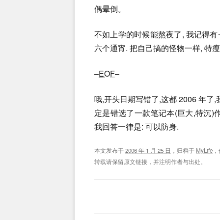
偶晕倒。
不如上学的时候能熬夜了, 我记得有
六个通宵. 把自己搞的怪物一样, 特瘦
–
EOF
–
哦,开头日期写错了,这都 2006 年了,我
定是错选了一款笔记本(巨大,特沉)作
我回答一律是: 可以防身.
本文发布于
2006 年 1 月 25 日
，归档于
MyLife
，
转载请保留原文链接，并注明作者与出处。