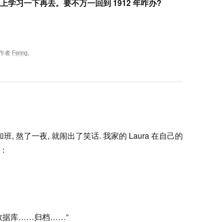
学习一下再去。要不万一回到 1912 年咋办?
作者
Fenng
。
 熬了一夜, 就闹出了笑话. 我家的 Laura 在自己的
：
数据库……归档……”