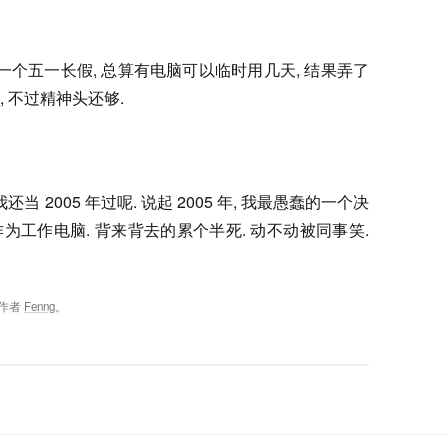
一个五一长假, 总算有电脑可以临时用几天, 结果弄了
, 不过精神头还够.
还当 2005 年过呢. 说起 2005 年, 我最愚蠢的一个决
为工作电脑. 背来背去的累个半死. 动不动被同事笑.
作者
Fenng
。