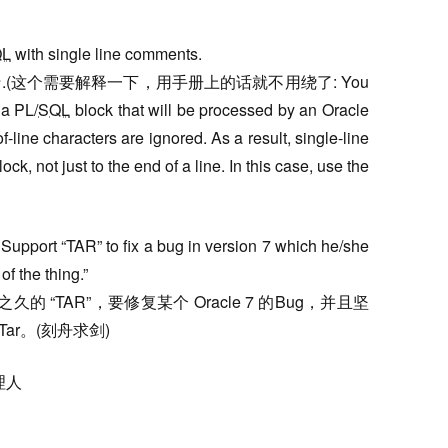
QL
with single line comments.
(这个需要解释一下，用手册上的话就不用绕了: You
 a PL/
SQL
block that will be processed by an Oracle
ine characters are ignored. As a result, single-line
k, not just to the end of a line. In this case, use the
Support “TAR” to fix a bug in version 7 which he/she
of the thing.”
久的 “TAR”，要修复某个 Oracle 7 的Bug，并且坚
ar。(刻舟求剑)
理人