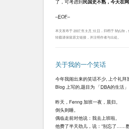
了，可考虑到
民国史不熟，今天在网上
–
EOF
–
本文发布于
2007 年 9 月 10 日
，归档于
MyLife
，
转载请保留原文链接，并注明作者与出处。
关于我的一个笑话
今年我闹出来的笑话不少, 上个礼拜加班,
Blog 上写的,题目为 「
DBA
的生活」
昨天，Fenng 加班一夜，晨归。
倒头则睡。
偶临走前对他说：我去上班啦。
他费了半天劲儿，说：”别忘了……