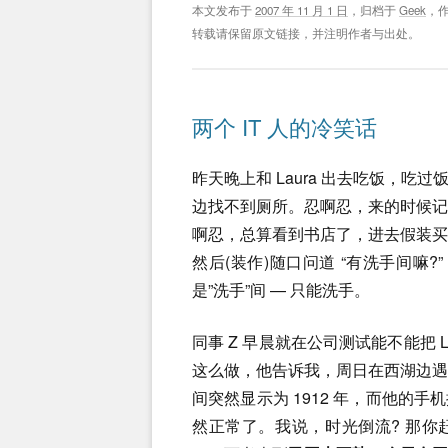
本文发布于
2007 年 11 月 1 日
，归档于
Geek
，
转载请保留原文链接，并注明作者与出处。
两个 IT 人的冷笑话
昨天晚上和 Laura 出去吃饭，
边找不到厕所。忍啊忍，来的时候
啊忍，总算看到书店了，进去假装
然后(装作)随口问道 “有洗手间嘛
是”洗手”间 — 只能洗手。
同事 Z 早晨就在公司测试能不能把 L
这么做，他告诉我，周日在西湖边
间突然显示为 1912 年，而他的手
然正常了。我说，时光倒流? 那你