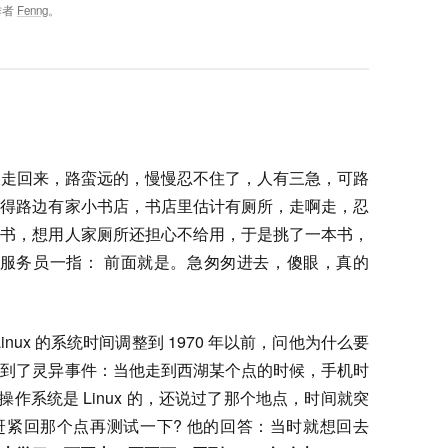
作者
Fenng
。
吃过饭走回来，路蛮远的，慢慢忍不住了，人有三急，可路
记得路边有家小书店，书店里估计有厕所，走啊走，忍
买书，想用人家厕所还担心不给用，于是挑了一本书，
?” 服务员一指： 前面就是。急匆匆进去，傻眼，真的
inux 的系统时间调整到 1970 年以前，问他为什么要
遇到了灵异事件：当他走到西湖某个点的时候，手机时
机操作系统是 Linux 的，还说过了那个地点，时间就突
赶紧回那个点再测试一下? 他的回答：当时就想回去