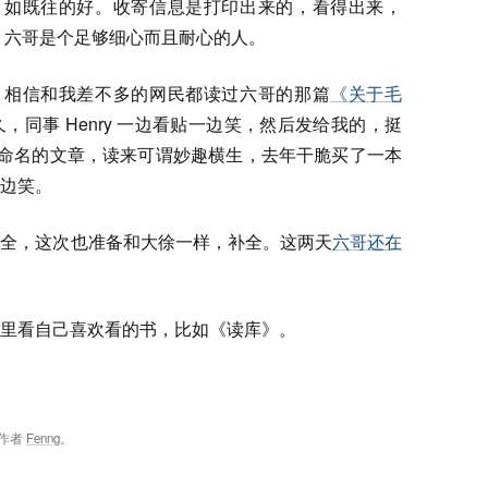
如既往的好。收寄信息是打印出来的，看得出来，
六哥是个足够细心而且耐心的人。
相信和我差不多的网民都读过六哥的那篇
《关于毛
，同事 Henry 一边看贴一边笑，然后发给我的，挺
”命名的文章，读来可谓妙趣横生，去年干脆买了一本
边笑。
够全，这次也准备和大徐一样，补全。这两天
六哥还在
里看自己喜欢看的书，比如《读库》。
作者
Fenng
。