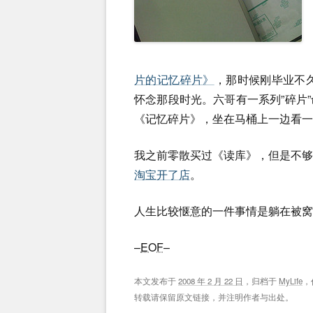
片的记忆碎片》
，那时候刚毕业不久
怀念那段时光。六哥有一系列”碎片
《记忆碎片》，坐在马桶上一边看一
我之前零散买过《读库》，但是不
淘宝开了店
。
人生比较惬意的一件事情是躺在被窝
–
EOF
–
本文发布于
2008 年 2 月 22 日
，归档于
MyLife
，
转载请保留原文链接，并注明作者与出处。