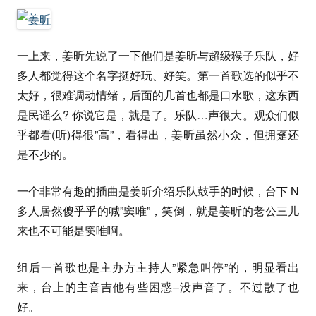
一上来，姜昕先说了一下他们是姜昕与超级猴子乐队，好
多人都觉得这个名字挺好玩、好笑。第一首歌选的似乎不
太好，很难调动情绪，后面的几首也都是口水歌，这东西
是民谣么? 你说它是，就是了。乐队…声很大。观众们似
乎都看(听)得很”高”，看得出，姜昕虽然小众，但拥趸还
是不少的。
一个非常有趣的插曲是姜昕介绍乐队鼓手的时候，台下 N
多人居然傻乎乎的喊”窦唯”，笑倒，就是姜昕的老公三儿
来也不可能是窦唯啊。
组后一首歌也是主办方主持人”紧急叫停”的，明显看出
来，台上的主音吉他有些困惑–没声音了。不过散了也
好。