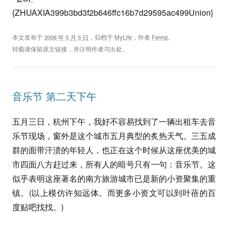
{ZHUAXIA399b3bd3f2b646ffc16b7d29595ac499Union}
本文发布于
2008 年 5 月 5 日
，归档于
MyLife
，作者
Fenng
。
转载请保留原文链接，并注明作者与出处。
音乐节 第二天下午
五月三日，杭州下午，我好不容易找到了一辆出租车去音
乐节现场，窗外是这个城市五月典型的炙热天气。三五成
群的面带汗渍的年轻人，也正在这个时候从这座优美的城
市四面八方赶过来，所有人的暗号只有一句：音乐节。这
似乎表明这座著名的南方旅游城市已是新的小资聚集的重
镇。(以上模仿许知远体。而更多小资文可以到叶蓓的百
度贴吧找找。)