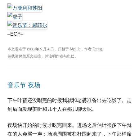
–
EOF
–
本文发布于
2008 年 5 月 4 日
，归档于
MyLife
，作者
Fenng
。
转载请保留原文链接，并注明作者与出处。
音乐节 夜场
下午叶蓓还没唱完的时候我就和老婆准备出去吃饭了。走
到后面发现姜昕和几个人在那儿聊天呢。
夜场快开始的时候才吃完回来。进场之后估计很多下午就
在的人会骂一声：场地周围被栏杆围起来了，下午那样席