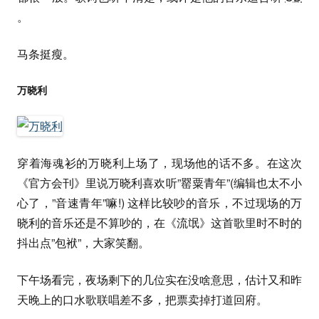
。
马条挺瘦。
万晓利
穿着海魂衫的万晓利上场了，现场他的话不多。在这次
《官方会刊》里说万晓利喜欢听”罂粟青年”(编辑也太不小
心了，”音速青年”嘛!) 这样比较吵的音乐，不过现场的万
晓利的音乐还是不算吵的，在《流氓》这首歌里时不时的
抖出点”包袱”，大家笑翻。
下午场看完，夜场剩下的几位实在没啥意思，估计又和昨
天晚上的口水歌联唱差不多，把票卖掉打道回府。