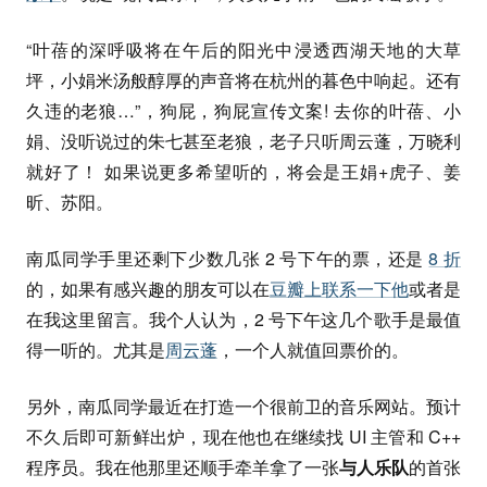
“叶蓓的深呼吸将在午后的阳光中浸透西湖天地的大草
坪，小娟米汤般醇厚的声音将在杭州的暮色中响起。还有
久违的老狼…”，狗屁，狗屁宣传文案! 去你的叶蓓、小
娟、没听说过的朱七甚至老狼，老子只听周云蓬，万晓利
就好了！ 如果说更多希望听的，将会是王娟+虎子、姜
昕、苏阳。
南瓜同学手里还剩下少数几张 2 号下午的票，还是
8 折
的，如果有感兴趣的朋友可以在
豆瓣上联系一下他
或者是
在我这里留言。我个人认为，2 号下午这几个歌手是最值
得一听的。尤其是
周云蓬
，一个人就值回票价的。
另外，南瓜同学最近在打造一个很前卫的音乐网站。预计
不久后即可新鲜出炉，现在他也在继续找 UI 主管和 C++
程序员。我在他那里还顺手牵羊拿了一张
与人乐队
的首张