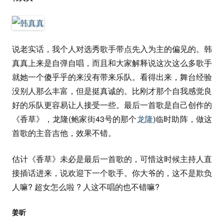
说老实话，我个人对选秀歌手带点先入为主的偏见的。韩
真真上来是自弹自唱，而且和大家解释说这次这么多歌手
就她一个傻乎乎的来没有带来乐队。看得出来，舞台经验
没别人那么丰富，但是挺真诚的。比刚才那个自我感觉良
好的乐队更容易让人接受一些。最后一首歌是自己创作的
《香草》，龙隆(鲍家街43号的那个
龙隆
)临时助阵，做这
首歌的主音吉他，效果不错。
估计《香草》未必是最后一首歌的，可惜这时候主持人直
接插话进来，说欢迎下一个歌手。你大爷的，这不是欺负
人嘛? 超女怎么啦 ? 人这不唱的也不错嘛?
姜昕