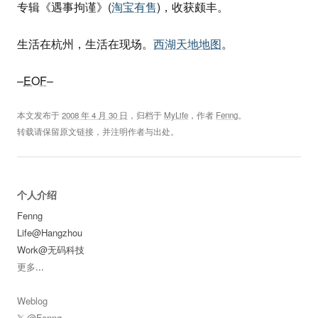
专辑《遇事拘谨》(
淘宝有售
)，收获颇丰。
生活在杭州，生活在现场。
西湖天地地图
。
–
EOF
–
本文发布于
2008 年 4 月 30 日
，归档于
MyLife
，作者
Fenng
。
转载请保留原文链接，并注明作者与出处。
个人介绍
Fenng
Life@Hangzhou
Work@无码科技
更多
...
Weblog
𝕏 @Fenng