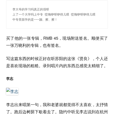
李大爷的学习吗真正的强呀
上了一个大学吗上中专 哎嗨咿呀咿得儿喂 哎嗨咿呀咿得儿喂
中专里面学的是---蹦、擦、擦！
买了他的一张专辑，RMB 45，现场附送签名。顺便买了
一张万晓利的专辑，也有签名。
写这篇东西的时候正好在听苏阳的这张《贤良》，个人还
是喜欢现场的粗糙。录到唱片内的东西总感觉太精细了。
李志
李志出来唱第一句，我和老婆就都觉得不太喜欢，太抒情
了。跑后边树荫下歇着去了。隐约中听见李志说到在杭州