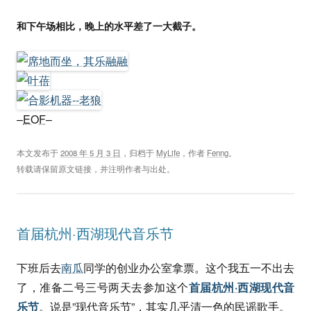
和下午场相比，晚上的水平差了一大截子。
–
EOF
–
本文发布于
2008 年 5 月 3 日
，归档于
MyLife
，作者
Fenng
。
转载请保留原文链接，并注明作者与出处。
首届杭州·西湖现代音乐节
下班后去
南瓜
同学的创业办公室拿票。这个我五一不出去
了，准备二号三号两天去参加这个
首届杭州·西湖现代音
乐节
。说是”现代音乐节”，其实几乎清一色的民谣歌手。