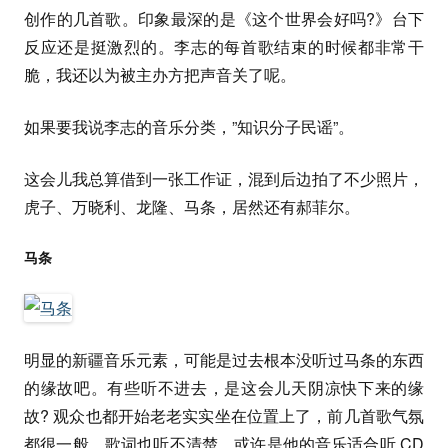
创作的几首歌。印象最深的是《这个世界会好吗?》台下
反应还是挺激烈的。李志的每首歌结束的时候都非常干
脆，我还以为被主办方把声音关了呢。
如果要我说李志的音乐分类，”知识分子民谣”。
这会儿我总算借到一张工作证，混到后边拍了不少照片，
虎子、万晓利、龙隆、马条，居然还有郝菲尔。
马条
明显的新疆音乐元素，可能是过去根本没听过马条的东西
的缘故吧。有些听不进去，是这会儿天阴凉快下来的缘
故? 观众也都开始老老实实坐在位置上了，前几首歌气氛
都很一般。歌词也听不清楚，或许是他的音乐适合听
CD