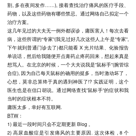
割, 多在夜间发作……), 接着查找治疗痛风的医疗手段、
药物，以及这些药物有哪些禁忌。通过网络自己拟定一个
治疗方案。
这几年见过的大夫无一例外都误诊，庸医害人！每次去看
病，这些所谓的“专家”(我见过好几次这些人上午是”专家”,
下午就到普通门诊去了)都只能看 X 光片结果、化验报告
单说话，然后给我随便开点膏药止疼药回来，想起来真是
想骂人。在北京的时候，一个大夫说我是”鼠标手”(腕管综
合症), 因为自己每天鼠标的确用的挺多，当时激动坏了，
心想，莫非总算终于真的遇到神医了!? 实践证明，这个
医生也是在信口胡说。通过网络查找”鼠标手”的症状和我
当时的症状根本不符。
庸医太多，幸好有互联网.
BTW
：
1) 最近一段时间只会不定期更新 Blog 。
2) 高尿血酸症是引发痛风的主要原因. 这次体检 , 8 个