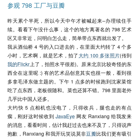
参观 798 工厂与豆瓣
昨天累个半死，所以今天中午才被喊起来–办理续住手
续。看看下午没什么事，这个的地方离著名的 798 艺术
区又非常近，问明白怎么走，简单带点东西就出发了。
我从酒仙桥 4 号的入口进去的，在里面大约转了 4 个多
小时，艺术啊，就是艺术，拍了
大约 100 多张照片
(传到
我的Flickr
上了，拍照水平很差)。原来北京比较奇怪的东
西全在这里呢 :) 有的艺术品创意其实也很一般，看到很
多拿毛泽东做主题的。下午 1 点多的时候跑到沈家菜馆
吃了点东西，老板很随和。菜也还算不错。798 里面老外
几乎比中国人还多。
大约快 5 点相机也没电了，只得收兵，腿也走的有点
瘸，刚好这时候收到
JavaEye
网友 Ranxiang 给我发来
的消息，看看时间，估计我赶过去也来不及了，只得说声
抱歉，Ranxiang 和我开玩笑说莫非
豆瓣
比我们更有吸引