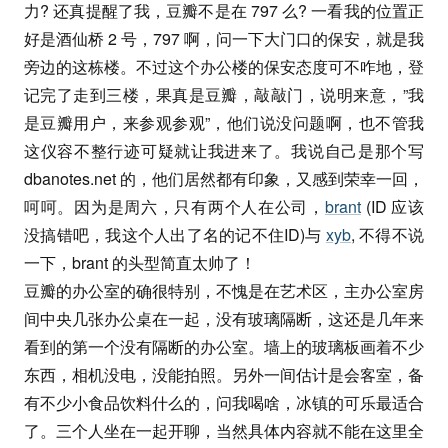
力? 还真提醒了我，豆瓣不是在 797 么? 一看我的位置正
好是酒仙桥 2 号，797 啊，问一下大门口的保安，就是我
旁边的这栋楼。不过这个办公楼的保安态度可不咋地，登
记完了走到三楼，果真是豆瓣，敲敲门，说明来意，”我
是豆瓣用户，来参观参观”，他们说没问题啊，也不管我
这仪容不整行迹可疑就让我进来了。我说自己是那个写
dbanotes.net 的，他们居然都有印象，又感到荣幸一回，
呵呵。因为是周六，只有两个人在公司，
brant
(ID 应该
没搞错吧，我这个人出了名的记不住ID)与
xyb
, 不得不说
一下，brant 的头型简直太帅了！
豆瓣的办公室的确很特别，不愧是在艺术区，主办公室房
间中央几张办公桌在一起，没有玻璃隔断，这还是几年来
看到的第一个没有隔断的办公室。墙上的玻璃板画着不少
东西，相机没电，没能拍照。另外一间估计是会客室，备
有不少小食品饮料什么的，问我喝啥，冰镇的可乐最适合
了。三个人坐在一起开聊，当然具体内容就不能在这里全