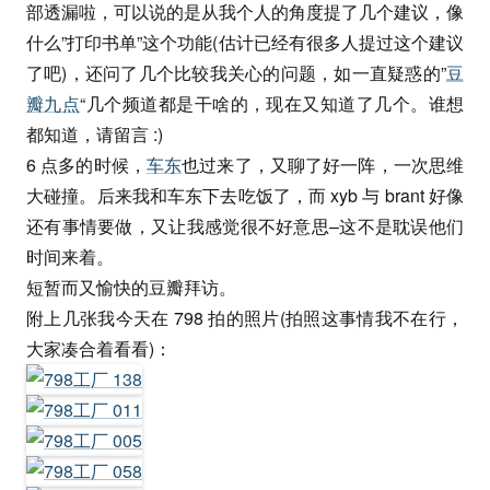
部透漏啦，可以说的是从我个人的角度提了几个建议，像
什么”打印书单”这个功能(估计已经有很多人提过这个建议
了吧)，还问了几个比较我关心的问题，如一直疑惑的”
豆
瓣九点
“几个频道都是干啥的，现在又知道了几个。谁想
都知道，请留言 :)
6 点多的时候，
车东
也过来了，又聊了好一阵，一次思维
大碰撞。后来我和车东下去吃饭了，而 xyb 与 brant 好像
还有事情要做，又让我感觉很不好意思–这不是耽误他们
时间来着。
短暂而又愉快的豆瓣拜访。
附上几张我今天在 798 拍的照片(拍照这事情我不在行，
大家凑合着看看)：