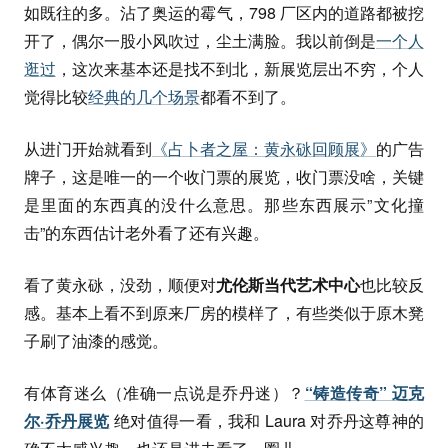
如既往的多。沾了奥运的霉气，798 厂区内的道路都被挖
开了，偶尔一股小风吹过，尘土满脸。我以前倒是
一个人
逛过
，这次来基本还是找不到北，新展览层出不穷，个人
觉得比较
经典的几个场景
都看不到了。
从进门开始就看到
《占卜者之屋：黄永砯回顾展》
的广告
牌子，这是唯一的一个收门票的展览，收门票没啥，关键
是里面的东西真的没什么意思。那些东西展示”文化撞
击”的东西估计老外看了还有兴趣。
看了黄永砯，没劲，顺便对
尤伦斯当代艺术中心
也比较反
感。基本上看不到原来厂房的模样了，有些类似于原木凳
子刷了油漆的感觉。
有体育迷么（准确一点说是乔丹迷）？
“铸造传奇” 迈克
尔·乔丹展览
绝对值得一看，我和 Laura 对乔丹这尊神的