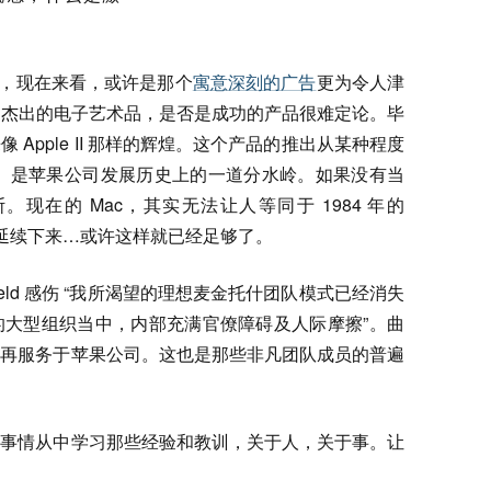
osh ，现在来看，或许是那个
寓意深刻的广告
更为令人津
只能算是杰出的电子艺术品，是否是成功的产品很难定论。毕
Apple II 那样的辉煌。这个产品的推出从某种程度
。 是苹果公司发展历史上的一道分水岭。如果没有当
现在的 Mac，其实无法让人等同于 1984 年的
神会延续下来…或许这样就已经足够了。
tzfeld 感伤 “我所渴望的理想麦金托什团队模式已经消失
的大型组织当中，内部充满官僚障碍及人际摩擦”。曲
不再服务于苹果公司。这也是那些非凡团队成员的普遍
的事情从中学习那些经验和教训，关于人，关于事。让