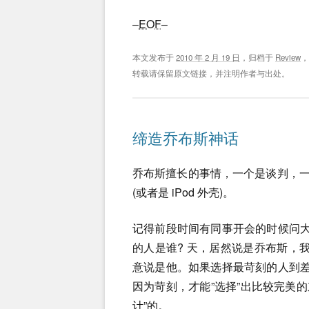
–
EOF
–
本文发布于
2010 年 2 月 19 日
，归档于
Review
转载请保留原文链接，并注明作者与出处。
缔造乔布斯神话
乔布斯擅长的事情，一个是谈判，一个是
(或者是 iPod 外壳)。
记得前段时间有同事开会的时候问
的人是谁? 天，居然说是乔布斯，
意说是他。如果选择最苛刻的人到
因为苛刻，才能”选择”出比较完美的
计”的。