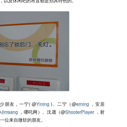
)，以及休闲吧的布置都是别具特色的。
朋友，一宁( @
Yining
)、二宁（@
erning
，安居
@
Jimsang
，哪吒网）、沈晟（@
ShooterPlayer
，射
一位来自微软的朋友。