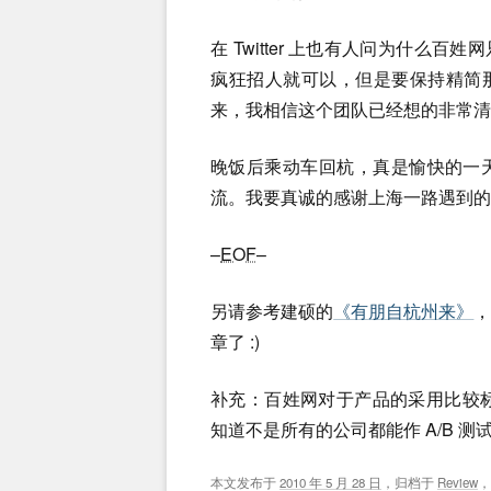
在 Twitter 上也有人问为什么
疯狂招人就可以，但是要保持精简那可是
来，我相信这个团队已经想的非常清
晚饭后乘动车回杭，真是愉快的一
流。我要真诚的感谢上海一路遇到的
–
EOF
–
另请参考建硕的
《有朋自杭州来》
章了 :)
补充：百姓网对于产品的采用比较标
知道不是所有的公司都能作 A/B 测
本文发布于
2010 年 5 月 28 日
，归档于
Review