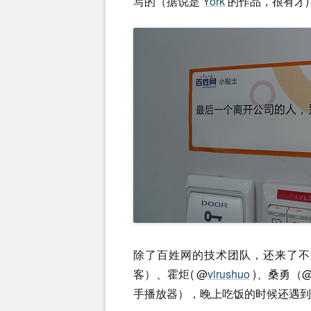
写的（据说是
York
的作品，很有才
除了百姓网的技术团队，还来了不少
客）、霍炬( @
virushuo
)、桑勇（
手播放器），晚上吃饭的时候还遇到