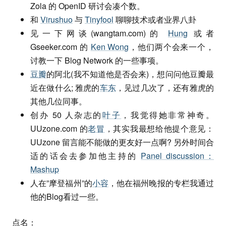
Zola 的 OpenID 研讨会凑个数。
和
Virushuo
与
Tinyfool
聊聊技术或者业界八卦
见一下网谈(wangtam.com)的
Hung
或者
Gseeker.com 的
Ken Wong
，他们两个会来一个，
讨教一下 Blog Network 的一些事项。
豆瓣
的阿北(我不知道他是否会来)，想问问他豆瓣最
近在做什么; 雅虎的
车东
，见过几次了，还有雅虎的
其他几位同事。
创办 50 人杂志的
叶子
，我觉得她非常神奇。
UUzone.com 的
老冒
，其实我最想给他提个意见：
UUzone 留言能不能做的更友好一点啊? 另外时间合
适的话会去参加他主持的
Panel discussion：
Mashup
人在”摩登福州”的
小容
，他在福州晚报的专栏我通过
他的Blog看过一些。
点名：