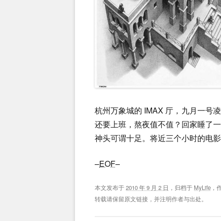
杭州万象城的 IMAX 厅，九月一
还要上班，熬夜值不值？回家睡了
神头可谓十足。将近三个小时的电影
–
EOF
–
本文发布于
2010 年 9 月 2 日
，归档于
MyLife
，
转载请保留原文链接，并注明作者与出处。