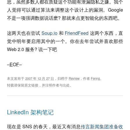
思，虽然多数人都在质疑这个功能有泄漏隐私之嫌。我个
人觉得可以通过算法来调整这个设计上的漏洞。Google
不是一项强调数据说话麽? 那就来点更智能化的东西吧。
这两天也在尝试
Soup.io
和
FriendFeed
这两个东西，直
觉中明年要启用其中的一个。你在去年尝试并喜欢那些
Web 2.0 服务? 说一下吧
–
EOF
–
本文发布于
2007 年 12 月 27 日
，归档于
Review
，作者
Fenng
。
转载请保留原文链接，并注明作者与出处。
LinkedIn 架构笔记
现在是 SNS 的春天，最近又有消息
传言新闻集团准备收