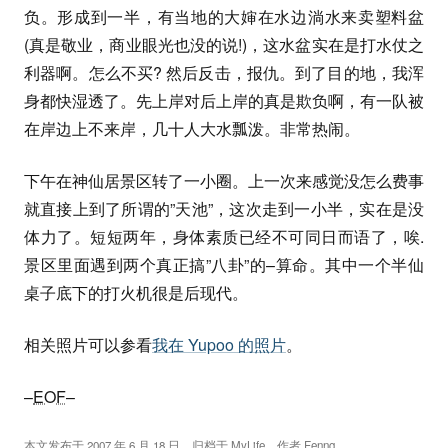
负。形成到一半，有当地的大婶在水边淌水来卖塑料盆
(真是敬业，商业眼光也没的说!)，这水盆实在是打水仗之
利器啊。怎么不买? 然后反击，报仇。到了目的地，我浑
身都快湿透了。先上岸对后上岸的真是欺负啊，有一队被
在岸边上不来岸，几十人大水瓢泼。非常热闹。
下午在神仙居景区转了一小圈。上一次来感觉没怎么费事
就直接上到了所谓的”天池”，这次走到一小半，实在是没
体力了。短短两年，身体素质已经不可同日而语了，唉.
景区里面遇到两个真正搞”八卦”的–算命。其中一个半仙
桌子底下的打火机很是后现代。
相关照片可以参看
我在 Yupoo 的照片
。
–
EOF
–
本文发布于
2007 年 6 月 18 日
，归档于
MyLife
，作者
Fenng
。