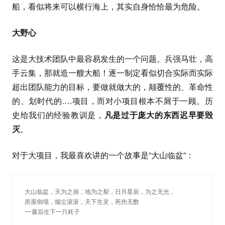
船，看似将来可以横行海上，其实自身恰恰最为危险。
大野心
这是大技术团队中最容易发生的一个问题。兵强马壮，高
手云集，那就造一艘大船！逐一制定看似切合实际而实际
超出团队能力的目标，要做就做大的，颠覆性的、革命性
的、划时代的….项目，而对小项目根本不屑于一顾。历
史给我们的经验教训是，
凡是过于庞大的东西迟早要毁
灭
。
对于大项目，我最喜欢讲的一个故事是”大山临盆”：
大山临盆，天为之崩，地为之裂，日月星辰，为之无光，
房屋倒塌，烟尘滚滚，天下生灵，死伤无数
--最后生下一只耗子