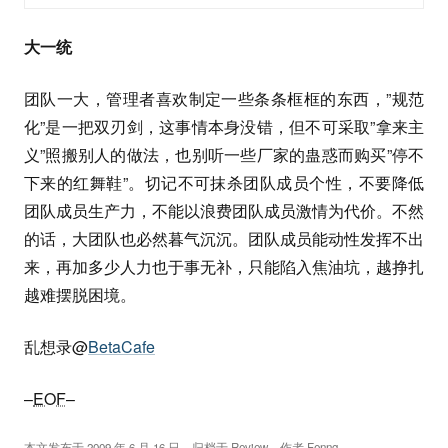
大一统
团队一大，管理者喜欢制定一些条条框框的东西，”规范
化”是一把双刃剑，这事情本身没错，但不可采取”拿来主
义”照搬别人的做法，也别听一些厂家的蛊惑而购买”停不
下来的红舞鞋”。切记不可抹杀团队成员个性，不要降低
团队成员生产力，不能以浪费团队成员激情为代价。不然
的话，大团队也必然暮气沉沉。团队成员能动性发挥不出
来，再加多少人力也于事无补，只能陷入焦油坑，越挣扎
越难摆脱困境。
乱想录@
BetaCafe
–
EOF
–
本文发布于
2009 年 6 月 16 日
，归档于
Review
，作者
Fenng
。