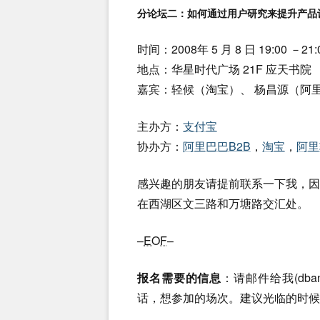
分论坛二：如何通过用户研究来提升产品
时间：2008年 5 月 8 日 19:00 －21:
地点：华星时代广场 21F 应天书院
嘉宾：轻候（淘宝）、 杨昌源（阿
主办方：
支付宝
协办方：
阿里巴巴B2B
，
淘宝
，
阿里
感兴趣的朋友请提前联系一下我，
在西湖区文三路和万塘路交汇处。
–
EOF
–
报名需要的信息
：请邮件给我(
dba
话，想参加的场次。建议光临的时候