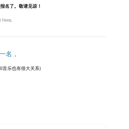
受报名了。敬请见谅！
者
Fenng
。
员一名，
和音乐也有很大关系)