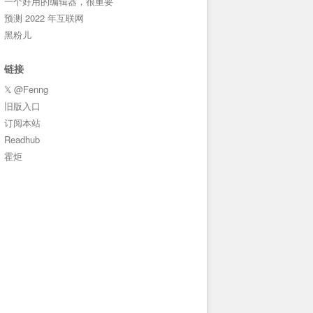
一个好用的编辑器，很重要
预测 2022 年互联网
黑粉儿
链接
𝕏 @Fenng
旧版入口
订阅本站
Readhub
霍炬