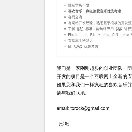
* 性别学历不限
* 
喜欢音乐，疯狂热爱音乐优先考虑
* 容易交流
* 有网站开发经验，熟悉基于模板的开发流程
* 了解 
W3C
 标准，能熟练应用 
CSS
 进行
* Photoshop、Fireworks、Coled
* 有基本手绘能力
* 懂 
AJAX
 优先考虑
我们是一家刚刚起步的创业团队，
开发的项目是一个互联网上全新的应
如果您和我们一样疯狂的喜欢音乐
请与我们联系。
email:
torock@gmail.com
–
EOF
–