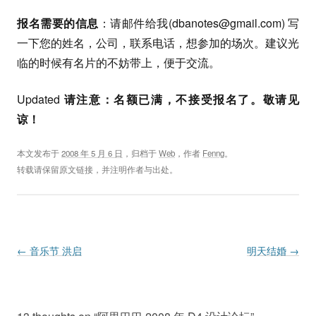
报名需要的信息
：请邮件给我(
dbanotes@gmail.com
) 写
一下您的姓名，公司，联系电话，想参加的场次。建议光
临的时候有名片的不妨带上，便于交流。
Updated
请注意：名额已满，不接受报名了。敬请见
谅！
本文发布于
2008 年 5 月 6 日
，归档于
Web
，作者
Fenng
。
转载请保留原文链接，并注明作者与出处。
Post navigation
←
音乐节 洪启
明天结婚
→