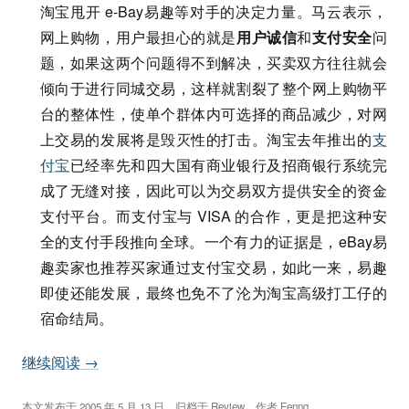
淘宝甩开 e-Bay易趣等对手的决定力量。马云表示，
网上购物，用户最担心的就是
用户诚信
和
支付安全
问
题，如果这两个问题得不到解决，买卖双方往往就会
倾向于进行同城交易，这样就割裂了整个网上购物平
台的整体性，使单个群体内可选择的商品减少，对网
上交易的发展将是毁灭性的打击。淘宝去年推出的
支
付宝
已经率先和四大国有商业银行及招商银行系统完
成了无缝对接，因此可以为交易双方提供安全的资金
支付平台。而支付宝与 VISA 的合作，更是把这种安
全的支付手段推向全球。一个有力的证据是，eBay易
趣卖家也推荐买家通过支付宝交易，如此一来，易趣
即使还能发展，最终也免不了沦为淘宝高级打工仔的
宿命结局。
继续阅读
→
本文发布于
2005 年 5 月 13 日
，归档于
Review
，作者
Fenng
。