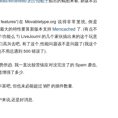
ead/WriteWeb 的介绍帖子
贴出的截图来看, 新版本后
atures”)在 Movabletype.org 说得非常笼统, 倒是
 我认为最大的特性要算新版本支持
Memcached
了. (有点不
么 ?) LiveJournl 的几个家伙搞出来的这个玩意
er 们高兴去吧, 有了这个,性能问题该不是问题了(我这个
用总遇到 500 错误了).
是大势所趋. 我一直比较苦恼应对没完没了的 Spam 袭击,
道增强了多少.
丰富吧, 但也未必能超过
WP
的插件数量.
来说,还是好消息.