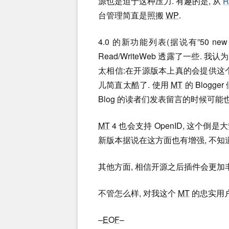
源也是迫于这种压力. 有趣的是, 从
R
台管理简直是照搬
WP
.
4.0 的新功能列表(据说有”50 new fe
Read/WriteWeb 透露了一些.
太相信:在开源版本上真的会提供这个功能
儿简直太酷了. 使用
MT
的 Blogg
Blog 的读者们发表留言的时候可能也不
MT
4 也会支持 OpenID, 这个倒
新版本据说在这方面也有增强, 不知
其他方面, 相信开源之后插件会更加
不管怎么样, 对我这个
MT
的忠实用户
–
EOF
–