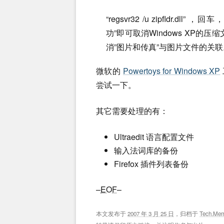
“regsvr32 /u zipfldr.dll” ，
功”即可取消Windows XP的压缩文
消”图片和传真”与图片文件的关联
微软的
Powertoys for Windows XP
尝试一下。
其它需要处理的有：
Ultraedit 语言配置文件
输入法词库的备份
Firefox 插件列表备份
–
EOF
–
本文发布于
2007 年 3 月 25 日
，归档于
Tech.Me