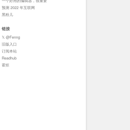
一个好用的编辑器，很重要
预测 2022 年互联网
黑粉儿
链接
𝕏 @Fenng
旧版入口
订阅本站
Readhub
霍炬