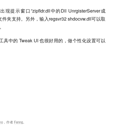
回车，出现提示窗口”zipfldr.dll中的Dll UnrgisterServer成
件夹支持。另外，输入regsvr32 shdocvw.dll可以取
。
工具中的 Tweak UI 也很好用的，做个性化设置可以
mo
，作者
Fenng
。