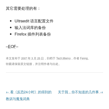
其它需要处理的有：
Ultraedit 语言配置文件
输入法词库的备份
Firefox 插件列表备份
–
EOF
–
本文发布于
2007 年 3 月 25 日
，归档于
Tech.Memo
，作者
Fenng
。
转载请保留原文链接，并注明作者与出处。
Post navigation
←
看《反恐24小时》的得到的
关于我，你不知道的几件事
→
教训与魔鬼词典