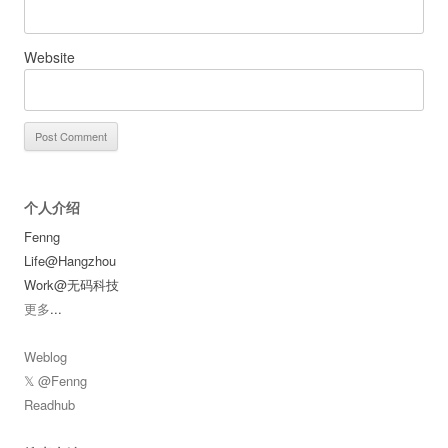
Website
个人介绍
Fenng
Life@Hangzhou
Work@无码科技
更多
...
Weblog
𝕏 @Fenng
Readhub