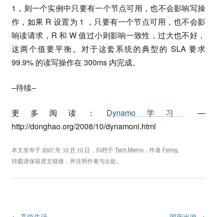
1，则一个实例中只要有一个节点可用，也不会影响写操
作，如果 R 设置为 1 ，只要有一个节点可用，也不会影
响读请求，R 和 W 值过小则影响一致性，过大也不好，
这两个值要平衡。对于这套系统的典型的 SLA 要求
99.9% 的读写操作在 300ms 内完成。
–待续–
更多阅读：
Dynamo学习
—
http://donghao.org/2008/10/dynamoni.html
本文发布于
2007 年 10 月 10 日
，归档于
Tech.Memo
，作者
Fenng
。
转载请保留原文链接，并注明作者与出处。
Post navigation
←
高尚生活
国庆出游
→