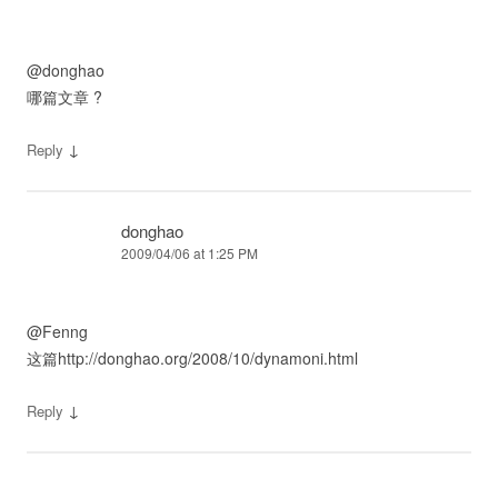
@donghao
哪篇文章 ?
↓
Reply
donghao
2009/04/06 at 1:25 PM
@Fenng
这篇http://donghao.org/2008/10/dynamoni.html
↓
Reply