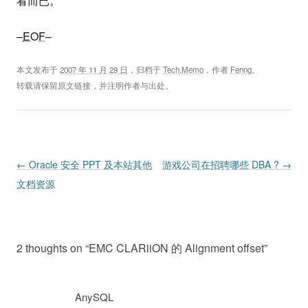
看而已。
–
EOF
–
本文发布于
2007 年 11 月 29 日
，归档于
Tech.Memo
，作者
Fenng
。
转载请保留原文链接，并注明作者与出处。
Post navigation
←
Oracle 安全 PPT 及本站其他
游戏公司在招聘哪些 DBA ?
→
文档资源
2 thoughts on “
EMC CLARiiON 的 Alignment offset
”
AnySQL