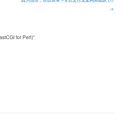
→
stCGI for Perl)
”