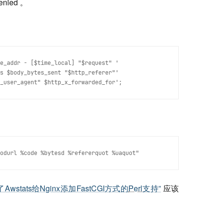
enied 。
e_addr - [$time_local] "$request" ' 
s $body_bytes_sent "$http_referer"'  
_user_agent" $http_x_forwarded_for';
odurl %code %bytesd %refererquot %uaquot" 
了Awstats给Nginx添加FastCGI方式的
Perl
支持”
应该