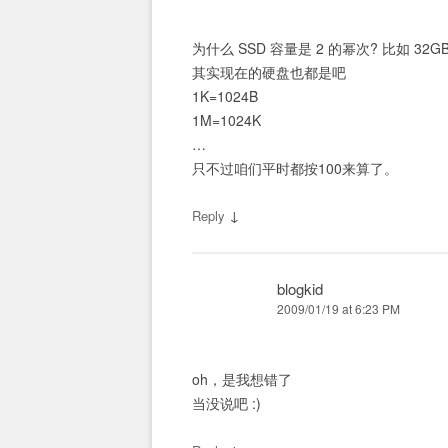
为什么 SSD 容量是 2 的幂次? 比如 32G
其实现在的硬盘也都是吧
1K=1024B
1M=1024K
…
只不过咱们平时都按100来算了。
↓
Reply
blogkid
2009/01/19 at 6:23 PM
oh，是我想错了
当没说吧 :)