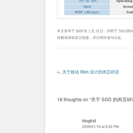
本文发布于
2009 年 1 月 19 日
，归档于
Tech.Me
转载请保留原文链接，并注明作者与出处。
Post navigation
←
关于移动 Web 设计的闲言碎语
18 thoughts on “
关于 SSD 的闲言碎
blogkid
2009/01/19 at 6:22 PM