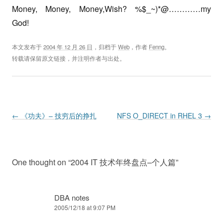
Money, Money, Money,Wish? %$_~)*@…………my
God!
本文发布于
2004 年 12 月 26 日
，归档于
Web
，作者
Fenng
。
转载请保留原文链接，并注明作者与出处。
Post navigation
←
《功夫》– 技穷后的挣扎
NFS O_DIRECT in RHEL 3
→
One thought on “
2004 IT 技术年终盘点–个人篇
”
DBA notes
2005/12/18 at 9:07 PM