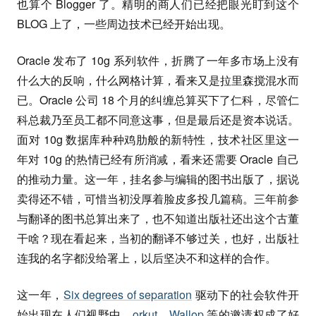
也算个 Blogger 了。精明的商人们已经把眼光盯到这个
BLOG 上了，一些周边技术已经开始出现。
Oracle 发布了 10g 系列软件，折腾了一年多市场上没有
什么大的反响，什么网格计算，看来又是拉里森搅混水而
已。Oracle 公司 18 个月的纠缠总算买下了仁科，尽管仁
科总裁乃至员工都不同意这事，但是最后还是资本说话。
面对 10g 数据库种种鸡肋般的新特性，技术社区里这一
年对 10g 的热情已经有所消减，看来还需要 Oracle 自己
的推动力量。这一年，挂名参与编辑的图书出版了，据说
卖得还不错，可惜当初没厚着脸皮多投几篇稿。三年前参
与翻译的图书总算出来了，也不知道出版社还出这个古董
干啥？现在看起来，当初的翻译不够过关，也好，出版社
连我的名字都没给署上，以后坚决不和这样的合作。
这一年，
Six degrees of separation
驱动下的社会软件开
始出现在人们视野中。
orkut
，
Wallop
等的邀请权成了好