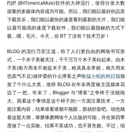
P2P
(BitTorrent,eMule)软件的大肆流行，使得分发大数
据量的多媒体内容成为可能。所以，我们能以最好的品质
下载音乐，我们能以最快的速度看到最新的大片，我们能
以最可能高的速度下载软件，我们能以最隐秘的方式下
载…嗯，毛片。今天，你 BT 了没有？技术万岁！
BLOG 的流行乃至泛滥，给了人们更自由的网络书写形
式，一个木子美被关注，千千万万个木子美站起来。由木
子美(南方周末不敢提木子美，称其真名李丽，南方周末
也底气不足)做评委的什么博客之声给
猛小蛇的狗日报
颁
发了个什么大奖，使得 BLOG 在年末再度被主流媒体花
边了一把。年末了，Blogger 与”博客”之争终于没能闹
大。我看这个事情是这个样子的:一方面注重技术，一方
面注重内容，结果谁看谁都不顺眼，那就吵架吧。咱也顺
着这股大潮，琢磨琢磨网络个人出版的可能，并在第四季
度做了一点实验。结果不算成功，也不算失败。不过，咱