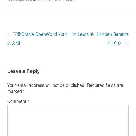
Post navigation
←
下载Oracle OpenWorld 2004
读 Lewis 的《Hidden Benefits
的文档
of 10g》
→
Leave a Reply
Your email address will not be published.
Required fields are
marked
*
Comment
*