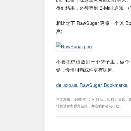
得到结果，必须等到 E-Mail 通知
相比之下,RawSugar 更像一个以
爽:
不要把鸡蛋放到一个篮子里，做个备份也
错，慢慢咀嚼或许更有味道.
del.icio.us
,
RawSugar
,
Bookmarks
,
本文发布于
2005 年 10 月 19 日
，归档于
Web
，
转载请保留原文链接，并注明作者与出处。