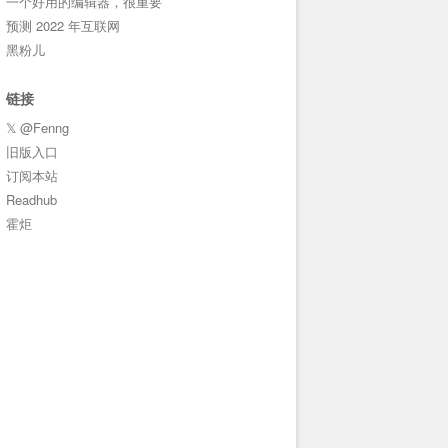
一个好用的编辑器，很重要
预测 2022 年互联网
黑粉儿
链接
𝕏 @Fenng
旧版入口
订阅本站
Readhub
霍炬