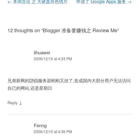
Post navigation
←
本周言论 之 大硬盘存色情片
申请了 Google Apps 服务
→
12 thoughts on “
Blogger 准备要赚钱之 Review Me
”
lihuawei
2006/12/10 at 4:33 PM
兄弟新网的
DNS
服务器刚刚又挂了,造成国内大部分用户无法访问
自已的网站,还是星期日
↓
Reply
Fenng
2006/12/10 at 4:36 PM