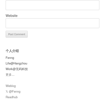
Website
个人介绍
Fenng
Life@Hangzhou
Work@无码科技
更多
...
Weblog
𝕏 @Fenng
Readhub