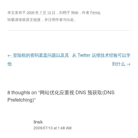
本文发布于
2009 年 7 月 12 日
，归档于
Web
，作者
Fenng
。
转载请保留原文链接，并注明作者与出处。
Post navigation
←
登陆框的密码遮盖问题以及其
从 Twitter 运维技术经验可以学
他
到什么
→
8 thoughts on “
网站优化应重视 DNS 预获取(DNS
Prefetching)
”
linsk
2009/07/13 at 1:48 AM