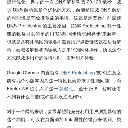
进行优化，典型的一次
DNS
解析耗费 20-120 毫秒，减
少
DNS
解析数是个优化的方式，而能够缩减
DNS
解析
的时间也是有经济效益的事情。这就是浏览器厂商重视
DNS
Prefetching 的主要原因。
DNS
Prefetching 对于性
能的收益可以简单的用”
DNS
同步请求到异步”来解释，
也就是具有此属性的域名不需要用户点击链接就在后台解
析，而域名解析和内容载入是串行的网络操作，所以这个
方式能减少用户的等待时间，提升用户体验。
Google Chrome 内置就有
DNS
Prefetching
技术(注意之
前有几个小版本因为这一特性反而带来了性能问题) ，而
Firefox 3.5 也引入了这一
新特性
。至于
IE
8，暂时还看
不到有什么举措(或许是我没注意到?)。
对于一个网站来说，如果希望能充分利用用户浏览器端的
这个功能，可以在页面添加 link 属性的锚点来做到。类
似：