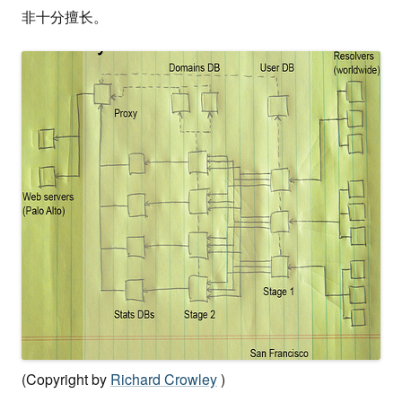
非十分擅长。
(Copyright by
Richard Crowley
)