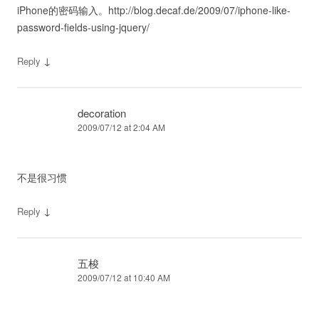
iPhone的密码输入。http://blog.decaf.de/2009/07/iphone-like-
password-fields-using-jquery/
↓
Reply
decoration
2009/07/12 at 2:04 AM
不是很习惯
↓
Reply
五梭
2009/07/12 at 10:40 AM