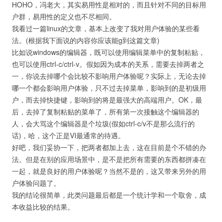
HOHO，冯老大，其实易用性是相对的，而且针对不同的目标用
户群，易用性的定义也不尽相同。
我看过一篇linux的文章，基本上改变了我对用户体验的某些看
法。(根据我下面说的内容你应该能g到这篇文章)
比如说windows的编辑器，既可以使用编辑菜单中的复制粘贴，
也可以使用ctrl-c/ctrl-v。假如因为成本的关系，需要去掉两者之
一，你说去掉哪个会比较不影响用户体验呢？实际上，无论去掉
哪一个都会影响用户体验，只不过去掉菜单，影响到的是初级用
户，而去掉快捷键，影响到的将是最强大的高端用户。OK，最
后，去掉了复制粘贴的菜单了，所有第一次接触这个编辑器的
人，会大骂这个编辑器是个垃圾(假如ctrl-c/v不是那么流行的
话)，哈，这个正是VI最通常的待遇。
好吧，我们妥协一下，把两者都加上去，这在目前是个不错的办
法。但是在别的应用场景中，是不是把所有需要的东西都拼凑在
一起，就是良好的用户体验呢？当然不是的，这又带来另外的用
户体验问题了。
我的结论很简单，此类问题最后都是一个统计学和一个取舍，成
本收益比较的结果。