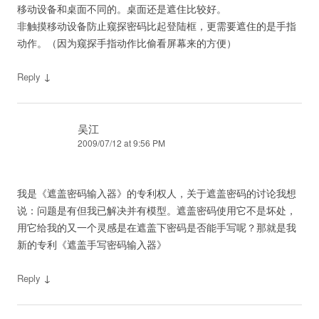
移动设备和桌面不同的。桌面还是遮住比较好。
非触摸移动设备防止窥探密码比起登陆框，更需要遮住的是手指
动作。（因为窥探手指动作比偷看屏幕来的方便）
↓
Reply
吴江
2009/07/12 at 9:56 PM
我是《遮盖密码输入器》的专利权人，关于遮盖密码的讨论我想
说：问题是有但我已解决并有模型。遮盖密码使用它不是坏处，
用它给我的又一个灵感是在遮盖下密码是否能手写呢？那就是我
新的专利《遮盖手写密码输入器》
↓
Reply