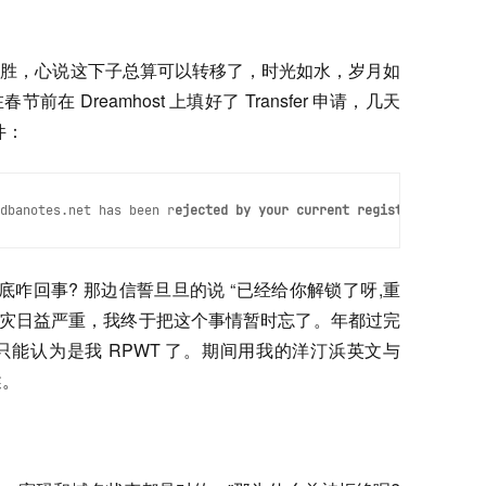
自胜，心说这下子总算可以转移了，时光如水，岁月如
 Dreamhost 上填好了 Transfer 申请，几天
件：
dbanotes.net has been r
ejected by your current registrar!
底咋回事? 那边信誓旦旦的说 “已经给你解锁了呀,重
着雪灾日益严重，我终于把这个事情暂时忘了。年都过完
能认为是我 RPWT 了。期间用我的洋汀浜英文与
述。