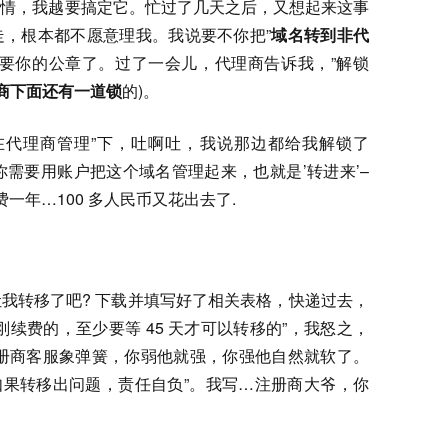
事情，我越要搞定它。忙过了几天之后，又想起来这事
，根本都不愿意理我。我说要不你把”
域名转到非代
需要你的公章了。过了一会儿，代理商告诉我，”解锁
商下面还有一道锁
的)。
在代理商管理”下，吐啊吐，我说那边都给我解锁了
你需要用账户把这个域名管理起来，也就是’转进来’–
一年…100 多人民币又花出去了.
我转移了吧? 下载并填写好了相关表格，快递过去，
续费的，至少要等 45 天才可以转移的”，我怒之，
啊? 注册商客服象弹簧，你弱他就强，你强他自然就软了。
间如果转移出问题，责任自负”。我写…注册商大爷，你