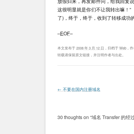
放假归来，再发邮件问，给我回复说
这很明显就是你们不让我转出嘛！”
了)，终于，终于，收到了转移成功
–
EOF
–
本文发布于
2008 年 3 月 12 日
，归档于
Web
，作
转载请保留原文链接，并注明作者与出处。
Post navigation
←
不要在国内注册域名
30 thoughts on “
域名 Transfer 的经