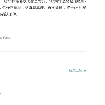
，密码和域名状态都是对的。”那为什么总被拒绝呢?
 ，你强它就弱，这真是真理。再次尝试，终于(不拒绝
的确认邮件。
者
Fenng
。
杭州三年
→
过
”