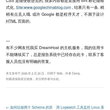
CSS
是随便嵌进去的, 很多内容都是直接用 font 标记做格
式化.
Site:www.googlechinablog.com
, 结果只有一条. 稍
稍有点丢人哦. 或许 Google 都是程序天才，不屑于设计
HTML
页面的。
—
有不少网友托我买 DreamHost 的主机服务，我的信用卡
不能继续买了，总是报告系统中已经存在此卡，联系了客
服人员也没有明确的答复。
本文发布于
2006 年 2 月 20 日
，归档于
Web
，作者
Fenng
。
转载请保留原文链接，并注明作者与出处。
Post navigation
←
如何比较两个 Schema 的异
用 Logwatch 工具监控 Linux 系