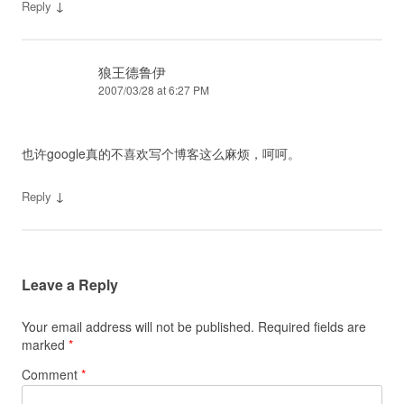
↓
Reply
狼王德鲁伊
2007/03/28 at 6:27 PM
也许google真的不喜欢写个博客这么麻烦，呵呵。
↓
Reply
Leave a Reply
Your email address will not be published.
Required fields are
marked
*
Comment
*