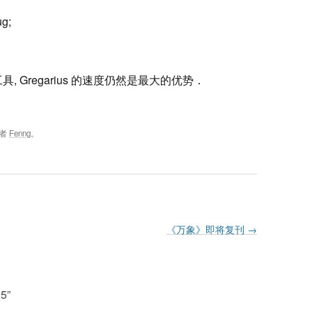
g;
工具, Gregarius 的速度仍然是最大的优势．
者
Fenng
。
《万象》即将复刊
→
.5
”