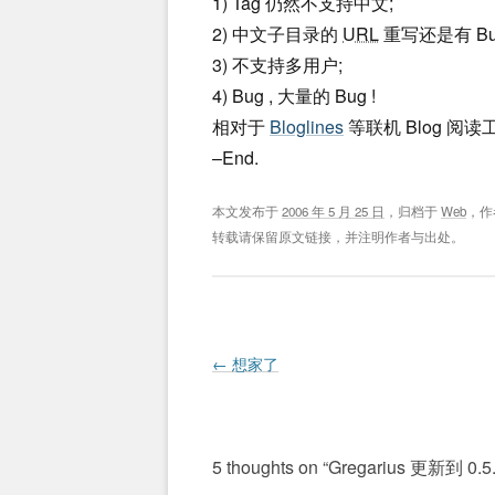
1) Tag 仍然不支持中文;
2) 中文子目录的
URL
重写还是有 Bu
3) 不支持多用户;
4) Bug , 大量的 Bug !
相对于
Bloglines
等联机 Blog 阅读
–End.
本文发布于
2006 年 5 月 25 日
，归档于
Web
，作
转载请保留原文链接，并注明作者与出处。
Post navigation
←
想家了
5 thoughts on “
Gregarius 更新到 0.5