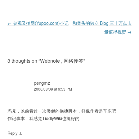
Post navigation
←
参观又拍网(Yupoo.com)小记
和菜头的独立 Blog 三十万点击
量值得祝贺
→
3 thoughts on “
Webnote , 网络便签
”
pengmz
2006/08/09 at 9:53 PM
冯兄，以前看过一次类似的拖拽脚本，好像作者是车东吧
作记事本，我感觉TiddlyWiki也挺好的
↓
Reply