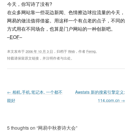
今天，你写诗了没有?
在众多网站靠一些花边新闻、色情擦边球拉流量的今天，
网易的做法值得借鉴。用这样一个有点老的点子，不同的
方式用在不同场合，也算是门户网站的一种创新吧。
–
EOF
–
本文发布于
2006 年 10 月 3 日
，归档于
Web
，作者
Fenng
。
转载请保留原文链接，并注明作者与出处。
Post navigation
←
相机,手机,笔记本, 一个都不
Awstats 新的搜索引擎定义:
能好
114.com.cn
→
5 thoughts on “
网易中秋赛诗大会
”