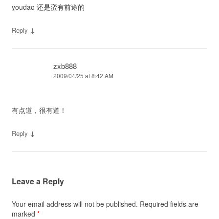
youdao 还是蛮有前途的
↓
Reply
zxb888
2009/04/25 at 8:42 AM
有点道，很有道！
↓
Reply
Leave a Reply
Your email address will not be published.
Required fields are
marked
*