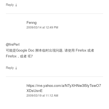
↓
Reply
Fenng
2009/03/14 at 12:49 PM
@frePerl
可能是Google Doc 脚本临时出现问题. 请使用 Firefox 或者
Firefox，或者 IE7
↓
Reply
https://me.yahoo.com/a/NTyXHNw3l5IyTswO7
XDsUsnE
2009/03/19 at 11:12 AM