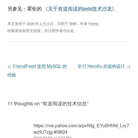
另参见：霍钜的
《关于有道阅读的beta技术沙龙》
本文发布于
2009 年 3 月 6 日
，归档于
Web
，作者
Fenng
。
转载请保留原文链接，并注明作者与出处。
Post navigation
←
FriendFeed 使用 MySQL 的
学习 HeroKu 的架构设计
→
经验
11 thoughts on “
有道阅读的技术信息
”
https://me.yahoo.com/a/pvNIg_EYu5HhNl_Lry7
wzfU7zjg-#08f24
2009/03/06 at 7:27 PM